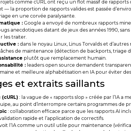
rojets comme cURL ont reçu un flot massif de rapports 
— la proportion de rapports valides est passée d’envir
riage en une corvée paralysante.
matique :
Google a envoyé de nombreux rapports mineu
ugs anecdotiques datant de jeux des années 1990, sans 
les traiter.
uctive :
dans le noyau Linux, Linus Torvalds et d’autres 
âches de maintenance (détection de backports, triage de 
assistance
plutôt que remplacement humain.
nsabilité :
leaders open source demandent transparence
maine et meilleure alphabétisation en IA pour éviter de
 et extraits saillants
 (cURL)
: la vague de « rapports slop » créée par l’IA a 
’équipe, au point d’interrompre certains programmes de p
pic
: collaboration efficace parce que les rapports AI in
lidation rapide et l’application de correctifs.
 voit l’IA comme un outil utile pour maintenance (vérific