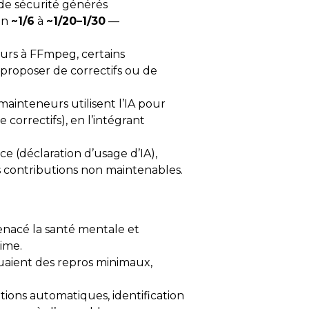
de sécurité générés
on
~1/6
à
~1/20–1/30
—
rs à FFmpeg, certains
proposer de correctifs ou de
mainteneurs utilisent l’IA pour
correctifs), en l’intégrant
 (déclaration d’usage d’IA),
s contributions non maintenables.
menacé la santé mentale et
rime.
cluaient des repros minimaux,
ations automatiques, identification