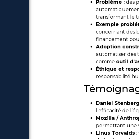
Problème :
des p
automatiquement 
transformant le t
Exemple problé
concernant des b
financement pour 
Adoption constr
automatiser des t
comme
outil d’
Éthique et respo
responsabilité hu
Témoignages
Daniel Stenberg
l’efficacité de l
Mozilla / Anthro
permettant une va
Linus Torvalds
: