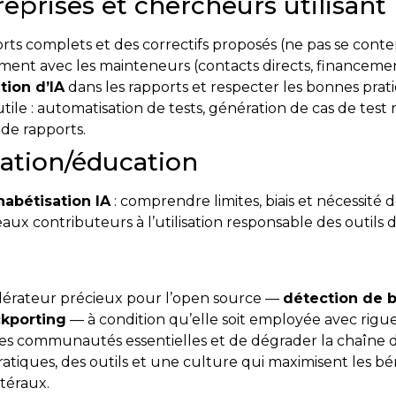
eprises et chercheurs utilisant 
orts complets et des correctifs proposés (ne pas se con
ment avec les mainteneurs (contacts directs, financement
ation d’IA
dans les rapports et respecter les bonnes prat
 utile : automatisation de tests, génération de cas de test 
de rapports.
mation/éducation
habétisation IA
: comprendre limites, biais et nécessité d
ux contributeurs à l’utilisation responsable des outils 
élérateur précieux pour l’open source —
détection de b
ckporting
— à condition qu’elle soit employée avec rigueu
des communautés essentielles et de dégrader la chaîne d
pratiques, des outils et une culture qui maximisent les b
téraux.