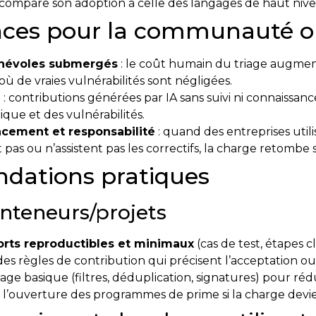
 compare son adoption à celle des langages de haut nive
ces pour la communauté o
névoles submergés
: le coût humain du triage augmen
» où de vraies vulnérabilités sont négligées.
e
: contributions générées par IA sans suivi ni connaissa
ique et des vulnérabilités.
cement et responsabilité
: quand des entreprises util
 pas ou n’assistent pas les correctifs, la charge retombe 
ations pratiques
nteneurs/projets
orts reproductibles et minimaux
(cas de test, étapes cl
es règles de contribution qui précisent l’acceptation ou 
age basique (filtres, déduplication, signatures) pour rédu
r l’ouverture des programmes de prime si la charge devi