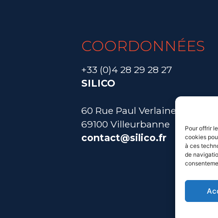
COORDONNÉES
+33 (0)4 28 29 28 27
SILICO
60 Rue Paul Verlaine
69100 Villeurbanne
Pour offrir 
contact@silico.fr
cookies pour
à ces techn
de navigatio
consentement
Ac