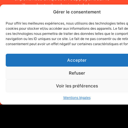
meilleur des technologies et de leurs
Gérer le consentement
compétences.
Elles conçoivent, développent et déploient
Pour offrir les meilleures expériences, nous utilisons des technologies telles 
cookies pour stocker et/ou accéder aux informations des appareils. Le fait de
des architectures solides et performantes
ces technologies nous permettra de traiter des données telles que le compo
qui subliment l’expérience utilisateur.
navigation ou les ID uniques sur ce site. Le fait de ne pas consentir ou de reti
consentement peut avoir un effet négatif sur certaines caractéristiques et fo
Vous êtes éligible au CII (Crédit d’Impôt
Accepter
Innovation) ?
Refuser
Silico est agréé CII depuis 2023 !
Economisez jusqu’à 30% du coût de votre
Voir les préférences
projet en crédit d’impôt grace à notre
agrément !
Mentions légales
Un projet ?