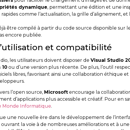
siers
pour faciliter le chargement d’images et de donn
priétés dynamique
, permettant une édition et une insp
rapides comme l’actualisation, la grille d’alignement, et 
à être compilé à partir du code source disponible sur l
pas encore publiée.
utilisation et compatibilité
dio, les utilisateurs doivent disposer de
Visual Studio 2
 10
ou d’une version plus récente. De plus, l’outil respe
iciels libres, favorisant ainsi une collaboration éthique et
eloppeurs.
vers l’open source,
Microsoft
encourage la collaboration 
nt d’applications plus accessible et créatif. Pour en sav
e Monde Informatique
.
une nouvelle ère dans le développement de l’interface
, ouvrant la voie à de nombreuses améliorations et à un