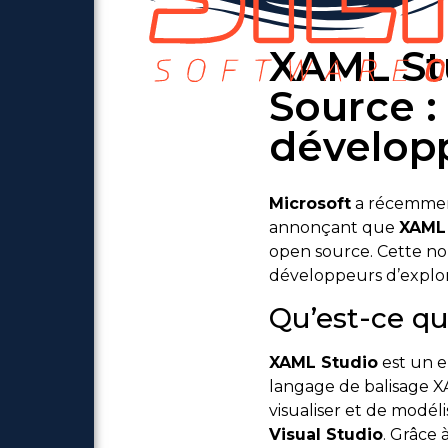
XAML St
Source :
dévelop
Microsoft
a récemment
annonçant que
XAML
open source. Cette nou
développeurs d’explore
Qu’est-ce q
XAML Studio
est un e
langage de balisage X
visualiser et de modéli
Visual Studio
. Grâce 