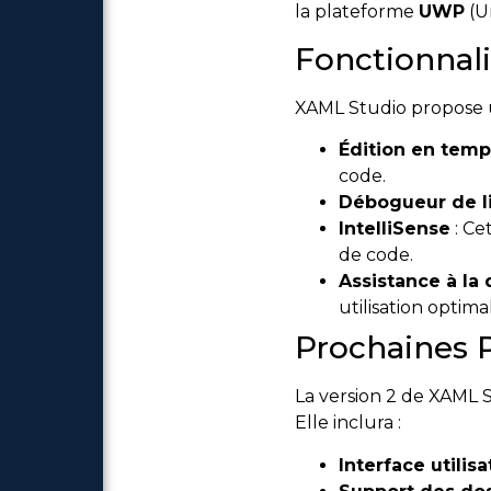
la plateforme
UWP
(U
Fonctionnali
XAML Studio propose un
Édition en temp
code.
Débogueur de l
IntelliSense
: Ce
de code.
Assistance à la
utilisation optima
Prochaines P
La version 2 de XAML S
Elle inclura :
Interface utilis