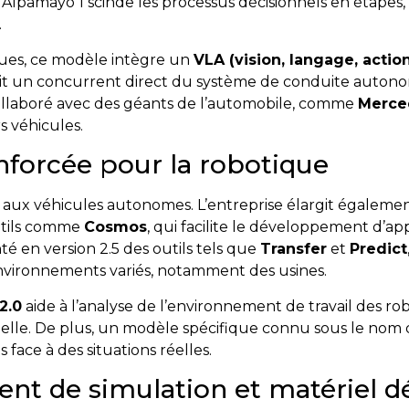
 Alpamayo 1 scinde les processus décisionnels en étapes, 
.
iques, ce modèle intègre un
VLA (vision, langage, actio
ait un concurrent direct du système de conduite autonom
collaboré avec des géants de l’automobile, comme
Merce
s véhicules.
nforcée pour la robotique
 aux véhicules autonomes. L’entreprise élargit égalemen
utils comme
Cosmos
, qui facilite le développement d’ap
é en version 2.5 des outils tels que
Transfer
et
Predict
nvironnements variés, notamment des usines.
2.0
aide à l’analyse de l’environnement de travail des ro
elle. De plus, un modèle spécifique connu sous le nom
s face à des situations réelles.
nt de simulation et matériel d