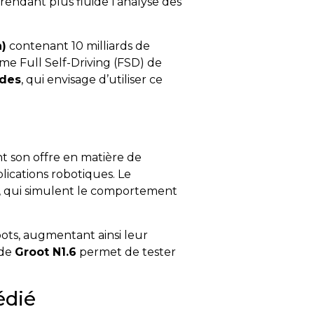
rendant plus fluide l’analyse des
n)
contenant 10 milliards de
e Full Self-Driving (FSD) de
des
, qui envisage d’utiliser ce
t son offre en matière de
plications robotiques. Le
, qui simulent le comportement
bots, augmentant ainsi leur
 de
Groot N1.6
permet de tester
édié