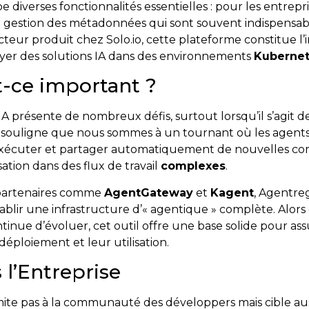
diverses fonctionnalités essentielles : pour les entrepris
 gestion des métadonnées qui sont souvent indispensa
cteur produit chez Solo.io, cette plateforme constitue l
yer des solutions IA dans des environnements
Kuberne
t-ce important ?
IA présente de nombreux défis, surtout lorsqu’il s’agit 
e souligne que nous sommes à un tournant où les agent
exécuter et partager automatiquement de nouvelles comp
sation dans des flux de travail
complexes
.
 partenaires comme
AgentGateway
et
Kagent
, Agentreg
établir une infrastructure d’« agentique » complète. Alor
ntinue d’évoluer, cet outil offre une base solide pour ass
déploiement et leur utilisation.
 l’Entreprise
mite pas à la communauté des développers mais cible auss