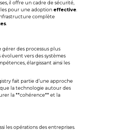
es, il offre un cadre de sécurité,
bles pour une adoption
effective
.
’infrastructure complète
tes
.
de gérer des processus plus
s évoluent vers des systèmes
étences, élargissant ainsi les
istry fait partie d’une approche
s que la technologie autour des
urer la **cohérence** et la
i les opérations des entreprises.