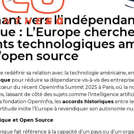
ant vers l’indépenda
e : L’Europe cherche 
ts technologiques am
l’open source
e redéfinir sa relation avec la technologie américaine, e
ique
pour réduire sa dépendance vis-à-vis des entrepris
œur du récent OpenInfra Summit 2025 à Paris, où la n
s, laissant de côté des sujets comme l’intelligence artific
a fondation OpenInfra, les
accords historiques
entre le
certitude incite l’Europe à revendiquer son autonomie n
ique et Open Source
ique fait référence à la capacité d’un pays ou d’un orga