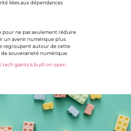
urité liées aux dépendances
ce pour ne pas seulement réduire
tir un avenir numérique plus
 se regroupent autour de cette
re de souveraineté numérique.
 tech giants is built on open