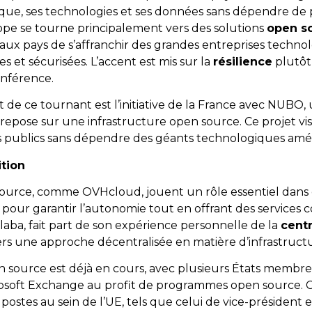
que, ses technologies et ses données sans dépendre de p
pe se tourne principalement vers des solutions
open s
aux pays de s’affranchir des grandes entreprises techno
s et sécurisées. L’accent est mis sur la
résilience
plutôt
onférence.
e ce tournant est l’initiative de la France avec NUBO,
repose sur une infrastructure open source. Ce projet vi
es publics sans dépendre des géants technologiques amér
ition
source, comme OVHcloud, jouent un rôle essentiel dans c
our garantir l’autonomie tout en offrant des services co
aba, fait part de son expérience personnelle de la
centr
 une approche décentralisée en matière d’infrastructu
pen source est déjà en cours, avec plusieurs États memb
osoft Exchange au profit de programmes open source. 
ostes au sein de l’UE, tels que celui de vice-président 