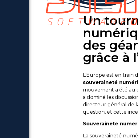
Un tourn
numériqu
des géan
grâce à 
L’Europe est en train d
souveraineté numér
mouvement a été au c
a dominé les discussion
directeur général de l
question, et cette in
Souveraineté numér
La souveraineté numér