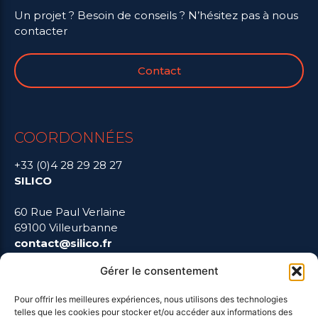
Un projet ? Besoin de conseils ? N’hésitez pas à nous
contacter
Contact
COORDONNÉES
+33 (0)4 28 29 28 27
SILICO
60 Rue Paul Verlaine
69100 Villeurbanne
contact@silico.fr
Gérer le consentement
Pour offrir les meilleures expériences, nous utilisons des technologies
telles que les cookies pour stocker et/ou accéder aux informations des
LIENS UTILES