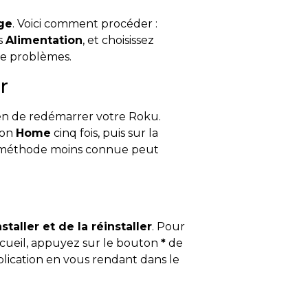
ge
. Voici comment procéder :
is
Alimentation
, et choisissez
de problèmes.
r
oyen de redémarrer votre Roku.
ton
Home
cinq fois, puis sur la
e méthode moins connue peut
staller et de la réinstaller
. Pour
accueil, appuyez sur le bouton
*
de
application en vous rendant dans le