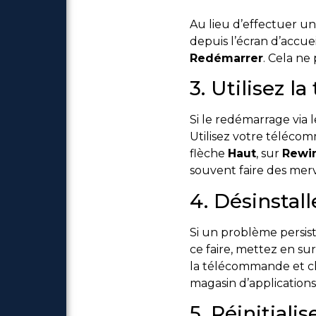
Au lieu d’effectuer un
depuis l’écran d’accuei
Redémarrer
. Cela n
3. Utilisez 
Si le redémarrage via 
Utilisez votre téléco
flèche
Haut
, sur
Rewi
souvent faire des merv
4. Désinstall
Si un problème persis
ce faire, mettez en su
la télécommande et ch
magasin d’application
5. Réinitial