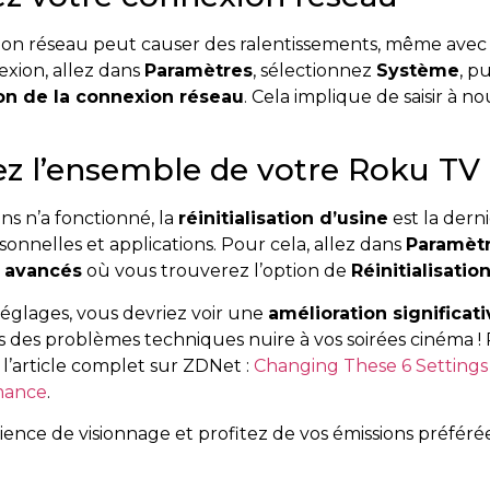
n réseau peut causer des ralentissements, même avec u
nexion, allez dans
Paramètres
, sélectionnez
Système
, p
ion de la connexion réseau
. Cela implique de saisir à 
isez l’ensemble de votre Roku TV
ns n’a fonctionné, la
réinitialisation d’usine
est la derni
sonnelles et applications. Pour cela, allez dans
Paramèt
 avancés
où vous trouverez l’option de
Réinitialisatio
réglages, vous devriez voir une
amélioration significat
s des problèmes techniques nuire à vos soirées cinéma ! 
 l’article complet sur ZDNet :
Changing These 6 Settings
mance
.
ence de visionnage et profitez de vos émissions préférée