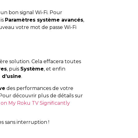
n bon signal Wi-Fi. Pour
uis
Paramètres système avancés
,
nouveau votre mot de passe Wi-Fi
ère solution. Cela effacera toutes
res
, puis
Système
, et enfin
n d’usine
.
ive
des performances de votre
Pour découvrir plus de détails sur
 on My Roku TV Significantly
s sans interruption !