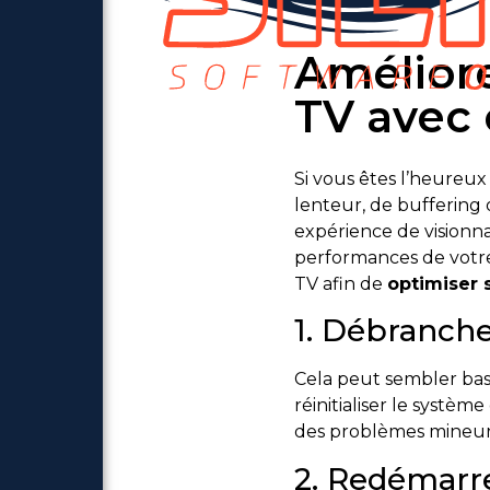
Améliore
TV avec 
Si vous êtes l’heureu
lenteur, de bufferin
expérience de visionna
performances de votre 
TV afin de
optimiser
1. Débranch
Cela peut sembler bas
réinitialiser le systè
des problèmes mineur
2. Redémarre