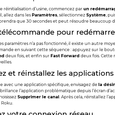
e réinitialisation d’usine, commencez par
un redémarra
l, allez dans les
Paramètres
, sélectionnez
Système
, pu
e prendra que 30 secondes et peut résoudre beaucoup 
la télécommande pour redémarre
les paramètres n’a pas fonctionné, il existe un autre m
mmande en suivant cette séquence : appuyez sur le bou
nd
deux fois, et enfin sur
Fast Forward
deux fois. Cett
eilles.
ez et réinstallez les applications
te avec une application spécifique, envisagez de
la désin
rbrillance l’application problématique depuis l’écran d’
oisissez
Supprimer le canal
. Après cela, réinstallez l’
s Roku.
isez votre connexion réseau