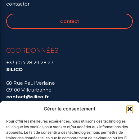
contacter
Contact
COORDONNÉES
+33 (0)4 28 29 28 27
SILICO
60 Rue Paul Verlaine
69100 Villeurbanne
contact@silico.fr
Gérer le consentement
Pour offrir les meilleures expériences, nous utilisons des technologies
LIENS UTILES
telles que les cookies pour stocker et/ou accéder aux informations des
appareils. Le fait de consentir à ces technologies nous permettra de
traiter des données telles que le comportement de navigation ou les ID