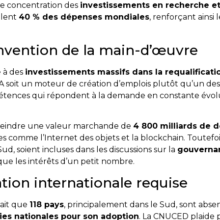
ne concentration des
investissements en recherche 
ôlent
40 % des dépenses mondiales
, renforçant ainsi
invention de la main-d’œuvre
 à des
investissements massifs dans la requalificati
’IA soit un moteur de création d’emplois plutôt qu’un dest
tences qui répondent à la demande en constante évol
 atteindre une valeur marchande de
4 800 milliards de do
omme l’Internet des objets et la blockchain. Toutefois, il
Sud, soient incluses dans les discussions sur la
gouvernan
ue les intérêts d’un petit nombre.
ion internationale requise
fait que
118 pays
, principalement dans le Sud, sont absent
ies nationales pour son adoption
. La CNUCED plaide