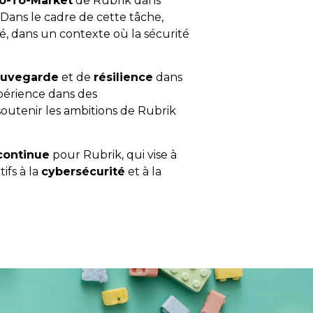
o-To-Market
de Rubrik dans
 Dans le cadre de cette tâche,
ché, dans un contexte où la sécurité
auvegarde
et de
résilience
dans
xpérience dans des
outenir les ambitions de Rubrik
continue
pour Rubrik, qui vise à
ifs à la
cybersécurité
et à la