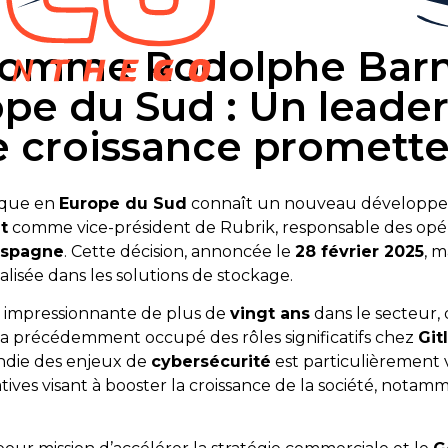
omme Rodolphe Barnau
ope du Sud : Un leade
e croissance promett
ique en
Europe du Sud
connaît un nouveau développem
t
comme vice-président de Rubrik, responsable des opéra
Espagne
. Cette décision, annoncée le
28 février 2025
, 
alisée dans les solutions de stockage.
 impressionnante de plus de
vingt ans
dans le secteur,
t a précédemment occupé des rôles significatifs chez
Git
ndie des enjeux de
cybersécurité
est particulièrement v
iatives visant à booster la croissance de la société, nota