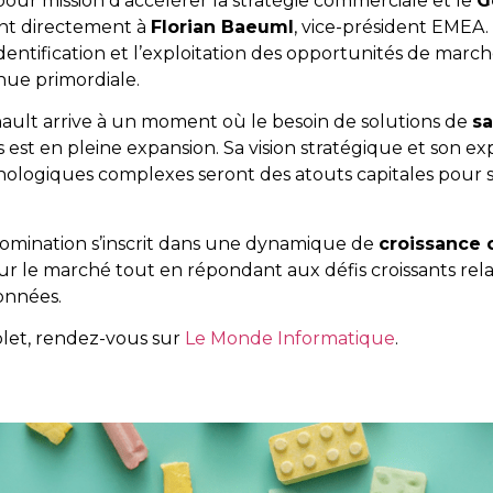
our mission d’accélérer la stratégie commerciale et le
G
ant directement à
Florian Baeuml
, vice-président EMEA.
’identification et l’exploitation des opportunités de mar
ue primordiale.
ault arrive à un moment où le besoin de solutions de
s
 est en pleine expansion. Sa vision stratégique et son e
logiques complexes seront des atouts capitales pour s
nomination s’inscrit dans une dynamique de
croissance 
sur le marché tout en répondant aux défis croissants relat
onnées.
mplet, rendez-vous sur
Le Monde Informatique
.