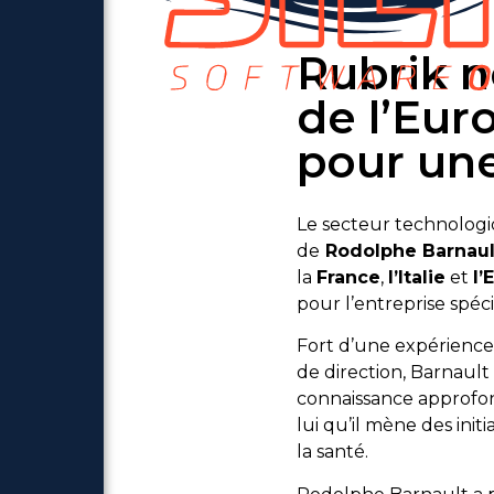
Rubrik n
de l’Eur
pour un
Le secteur technolog
de
Rodolphe Barnaul
la
France
,
l’Italie
et
l’
pour l’entreprise spéci
Fort d’une expérience
de direction, Barnaul
connaissance approfo
lui qu’il mène des init
la santé.